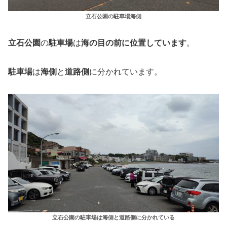
立石公園の駐車場海側
立石公園
の
駐車場
は
海の目の前に位置しています
。
駐車場
は
海側
と
道路側
に分かれています。
立石公園の駐車場は海側と道路側に分かれている