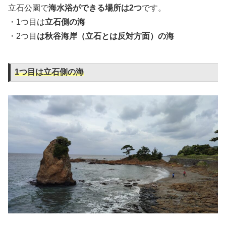
立石公園で
海水浴ができる場所は2つ
です。
・1つ目は
立石側の海
・2つ目
は秋谷海岸（立石とは反対方面）の海
1つ目は立石側の海