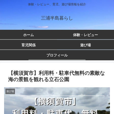
体験・レビュー、育児、遊び場情報を紹介
三浦半島暮らし
ホーム
体験・レビュー
育児関係
遊び場
プロフィール
【横須賀市】利用料・駐車代無料の素敵な
海の景観を観れる立石公園
遊び場