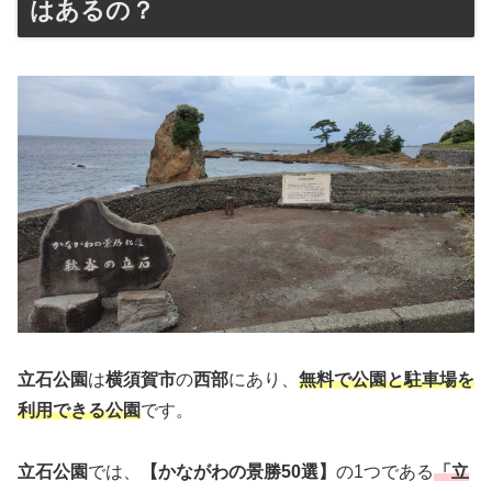
はあるの？
立石公園
は
横須賀市
の
西部
にあり、
無料で公園と駐車場を
利用できる公園
です。
立石公園
では、
【かながわの景勝50選】
の1つである
「立