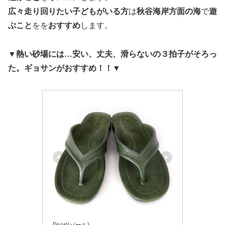
広々走り回りたい子どもがいる方
は
秋谷海岸方面の海
で
遊
ぶこと
をを
おすすめ
します。
▼
熱い砂場には…安い、丈夫、滑らないの３拍子がそろっ
た。ギョサンがおすすめ！！▼
Pearl(パール)