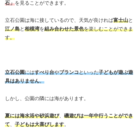
石」
を見ることができます。
立石公園は海に接しているので、天気が良ければ
富士山
と
江ノ島
と
相模湾
を
組み合わせた景色
を楽しむことができま
す。
立石公園
には
すべり台
や
ブランコ
といった
子どもが遊ぶ遊
具はありません
。
しかし、公園の隣には海があります。
夏には海水浴や砂浜遊び
、
磯遊びは一年中行うことができ
て
、
子どもは大喜びします
。