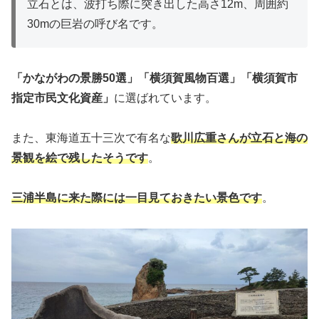
立石とは、波打ち際に突き出した高さ12m、周囲約
30mの巨岩の呼び名です。
「かながわの景勝50選」「横須賀風物百選」「横須賀市
指定市民文化資産」
に選ばれています。
また、東海道五十三次で有名な
歌川広重さんが立石と海の
景観を絵で残したそうです
。
三浦半島に来た際には一目見ておきたい景色です
。