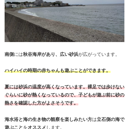
南側
には
秋谷海岸があり、広い砂浜
が広がっています。
ハイハイの時期の赤ちゃんも遊ぶことができます。
夏には砂浜の温度が高くなっています。裸足では歩けない
ぐらいに砂が熱くなっているので、子どもが遊ぶ前に砂の
熱さを確認した方がよさそうです。
海水浴と海の生き物の観察を楽しみたい方
は
立石側の海で
遊ぶこと
を
オススメ
します。