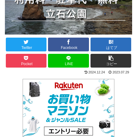
Twitter
Facebook
はてブ
Pocket
LINE
コピー
2024.12.24
2023.07.29