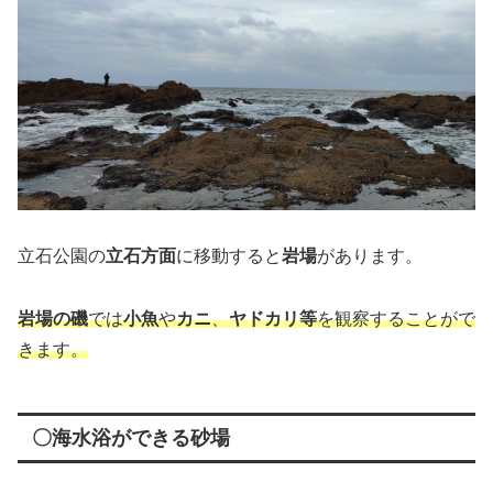
立石公園の
立石方面
に移動すると
岩場
があります。
岩場の磯
では
小魚
や
カニ
、
ヤドカリ等
を観察することがで
きます。
〇海水浴ができる砂場