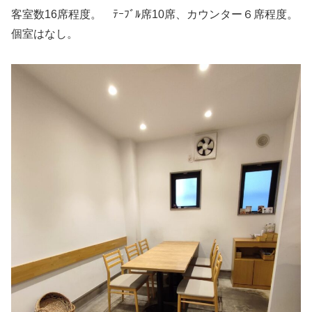
客室数16席程度。 ﾃｰﾌﾞﾙ席10席、カウンター６席程度。
個室はなし。