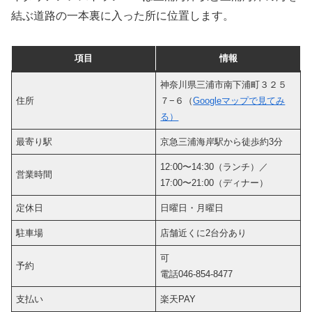
結ぶ道路の一本裏に入った所に位置します。
項目
情報
神奈川県三浦市南下浦町３２５
住所
７−６（
Googleマップで見てみ
る）
最寄り駅
京急三浦海岸駅から徒歩約3分
12:00〜14:30（ランチ）／
営業時間
17:00〜21:00（ディナー）
定休日
日曜日・月曜日
駐車場
店舗近くに2台分あり
可
予約
電話046-854-8477
支払い
楽天PAY